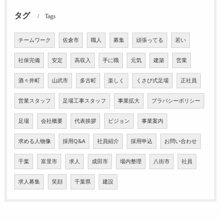
タグ
Tags
チームワーク
佐倉市
職人
募集
頑張ってる
若い
社保完備
安定
高収入
手に職
元気
建築
営業
酒々井町
山武市
多古町
楽しく
くさび式足場
正社員
営業スタッフ
足場工事スタッフ
事業拡大
プラバシーポリシー
足場
会社概要
代表挨拶
ビジョン
事業案内
求める人物像
採用Q&A
社員紹介
採用申込
お問い合わせ
千葉
富里市
求人
成田市
場内整理
八街市
社員
求人募集
笑顔
千葉県
建設