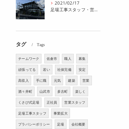
2021/02/17
足場工事スタッフ・営業スタッフの求人募集をおこなってます。
タグ
Tags
チームワーク
佐倉市
職人
募集
頑張ってる
若い
社保完備
安定
高収入
手に職
元気
建築
営業
酒々井町
山武市
多古町
楽しく
くさび式足場
正社員
営業スタッフ
足場工事スタッフ
事業拡大
プラバシーポリシー
足場
会社概要