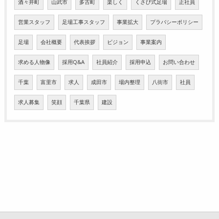
酒々井町
山武市
多古町
楽しく
くさび式足場
正社員
営業スタッフ
足場工事スタッフ
事業拡大
プラバシーポリシー
足場
会社概要
代表挨拶
ビジョン
事業案内
求める人物像
採用Q&A
社員紹介
採用申込
お問い合わせ
千葉
富里市
求人
成田市
場内整理
八街市
社員
求人募集
笑顔
千葉県
建設